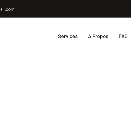
ail.com
Services
A Propos
FAQ
Claire et Pierre A
Home
Claire et Pierre A.